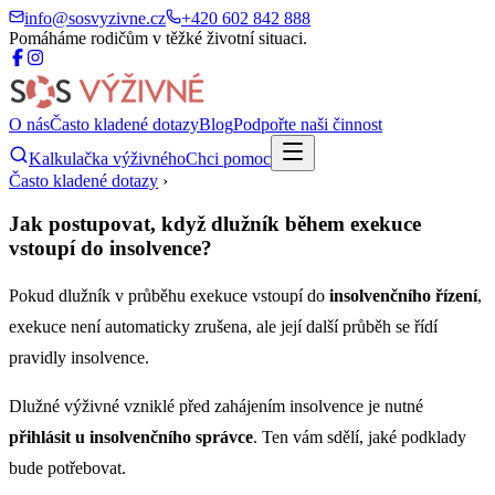
info@sosvyzivne.cz
+420 602 842 888
Pomáháme rodičům v těžké životní situaci.
O nás
Často kladené dotazy
Blog
Podpořte naši činnost
Kalkulačka výživného
Chci pomoc
Často kladené dotazy
›
Jak postupovat, když dlužník během exekuce
vstoupí do insolvence?
Pokud dlužník v průběhu exekuce vstoupí do
insolvenčního řízení
,
exekuce není automaticky zrušena, ale její další průběh se řídí
pravidly insolvence.
Dlužné výživné vzniklé před zahájením insolvence je nutné
přihlásit u insolvenčního správce
. Ten vám sdělí, jaké podklady
bude potřebovat.